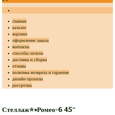
главная
каталог
корзина
оформление заказа
контакты
способы оплаты
доставка и сборка
отзывы
политика возврата и гарантия
дизайн-проекты
рассрочка
Стеллаж⭐»Ромео-6 45″