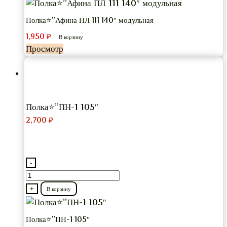
Полка⭐”Афина
ПЛ
Полка⭐”Афина ПЛ 111 140″ модульная
111
1,950
₽
В корзину
140″
Просмотр
модульная
Полка⭐”ПН-1 105″
2,700
₽
-
Количество
товара
+
В корзину
Полка⭐”ПН-1
105″
Полка⭐”ПН-1 105″