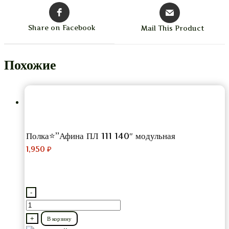
Share on Facebook
Mail This Product
Похожие
Полка⭐”Афина ПЛ 111 140″ модульная
1,950
₽
-
Количество
товара
+
В корзину