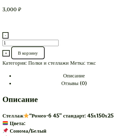
3,000
₽
-
Количество
товара
В корзину
+
Стеллаж⭐"Ромео-6
Категория:
Полки и стеллажи
Метка:
тэкс
45"
Описание
Отзывы (0)
Описание
Стеллаж
“Ромео-6 45” стандарт: 45х150х25
Цвета:
Сонома/Белый