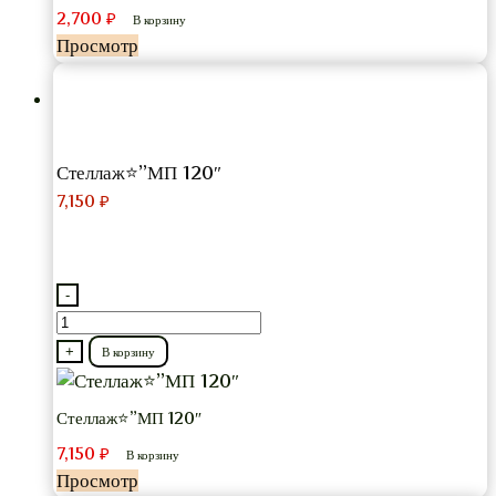
2,700
₽
В корзину
Просмотр
Стеллаж⭐”МП 120″
7,150
₽
-
Количество
товара
+
В корзину
Стеллаж⭐”МП
120″
Стеллаж⭐”МП 120″
7,150
₽
В корзину
Просмотр