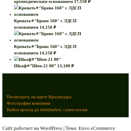
ортопедическим основанием
17,150
₽
Кровать⭐"Браво 160" с ЛДСП
основанием
14,150
₽
Кровать⭐"Браво 160" с ЛДСП
основанием
14,150
₽
Шкаф⭐”Шон-21 80”
13,100
₽
Как нас найти
Посмотреть на карте Краснодара
Фотографии компании
Найти проезд до trinitimebel, салон-ателье
Сайт работает на
WordPress
|
Тема:
Envo eCommerce