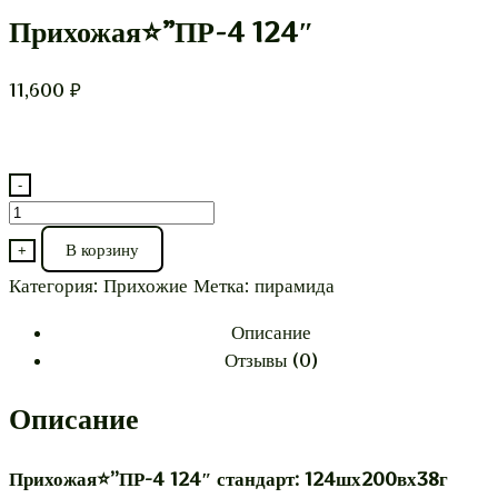
Прихожая⭐”ПР-4 124″
11,600
₽
-
Количество
товара
В корзину
+
Прихожая⭐”ПР-4
Категория:
Прихожие
Метка:
пирамида
124″
Описание
Отзывы (0)
Описание
Прихожая⭐”ПР-4 124″ стандарт: 124шх200вх38г