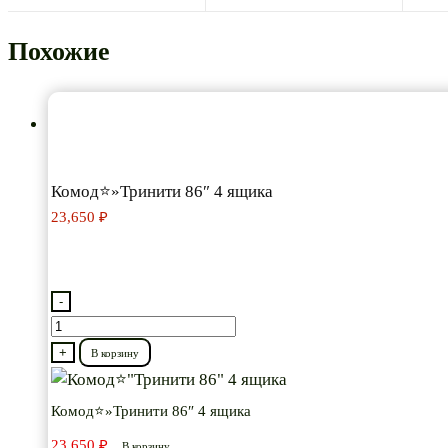
Похожие
Комод⭐»Тринити 86″ 4 ящика
23,650
₽
-
Количество
товара
+
В корзину
Комод⭐"Тринити
86"
Комод⭐»Тринити 86″ 4 ящика
4
23,650
₽
В корзину