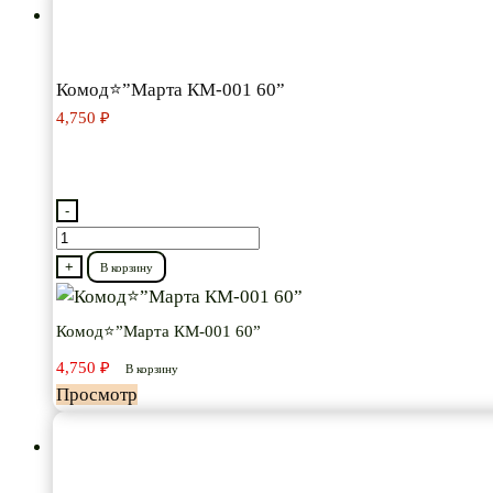
Комод⭐”Марта КМ-001 60”
4,750
₽
-
Количество
товара
+
В корзину
Комод⭐”Марта
КМ-001
Комод⭐”Марта КМ-001 60”
60”
4,750
₽
В корзину
Просмотр