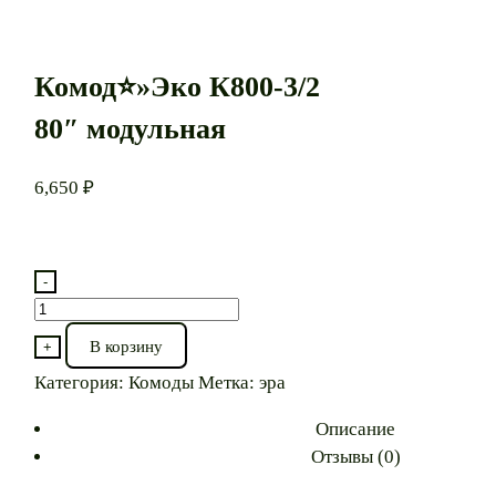
Комод⭐»Эко К800-3/2
80″ модульная
6,650
₽
-
Количество
товара
В корзину
+
Комод⭐"Эко
Категория:
Комоды
Метка:
эра
К800-
3/2
Описание
80"
Отзывы (0)
модульная