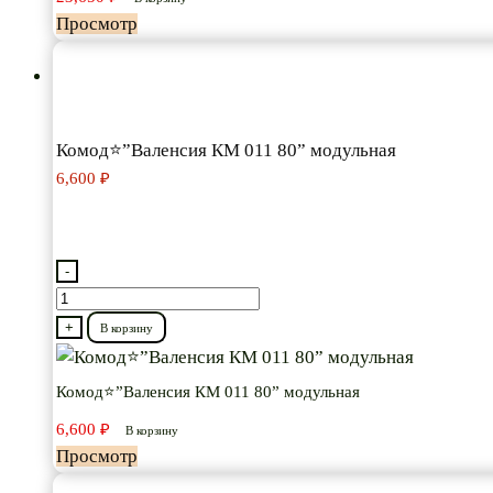
ящика
Просмотр
Комод⭐”Валенсия КМ 011 80” модульная
6,600
₽
-
Количество
товара
+
В корзину
Комод⭐”Валенсия
КМ
Комод⭐”Валенсия КМ 011 80” модульная
011
6,600
₽
В корзину
80”
Просмотр
модульная