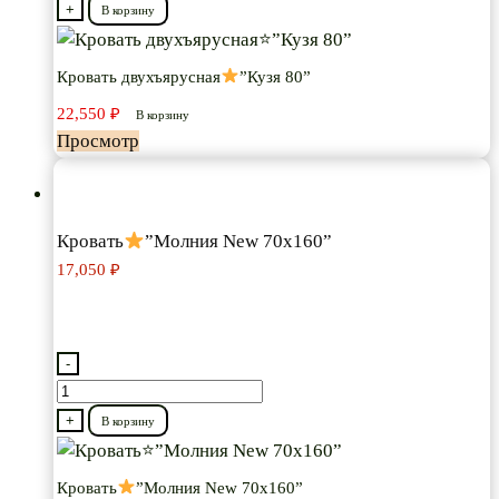
товара
+
В корзину
Кровать
двухъярусная
Кровать двухъярусная
”Кузя 80”
22,550
₽
”Кузя
В корзину
Просмотр
80”
Кровать
”Молния New 70х160”
17,050
₽
-
Количество
товара
+
В корзину
Кровать
Кровать
”Молния New 70х160”