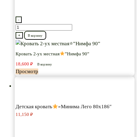
-
Количество
товара
+
В корзину
Кровать
2-
Кровать 2-ух местная
”Нимфа 90”
ух
18,600
₽
местная
В корзину
Просмотр
”Нимфа
90”
Детская кровать
»Минима Лего 80х186″
11,150
₽