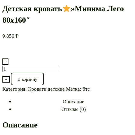
Детская кровать
»Минима Лего
80х160″
9,850
₽
-
Количество
товара
В корзину
+
Детская
Категория:
Кровати детские
Метка:
бтс
кровать
Описание
"Минима
Отзывы (0)
Лего
80х160"
Описание