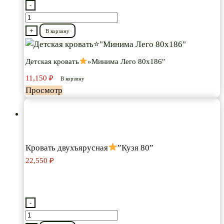
-
Количество
товара
+
В корзину
Детская
кровать
Детская кровать
»Минима Лего 80х186″
11,150
₽
"Минима
В корзину
Просмотр
Лего
80х186"
Кровать двухъярусная
”Кузя 80”
22,550
₽
-
Количество