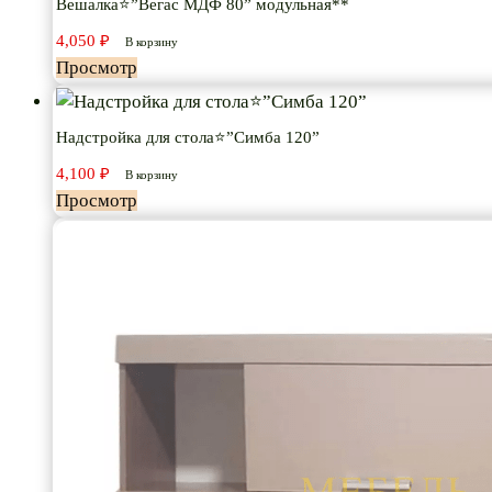
Вешалка⭐”Вегас МДФ 80” модульная**
4,050
₽
В корзину
Просмотр
Надстройка для стола⭐”Симба 120”
4,100
₽
В корзину
Просмотр