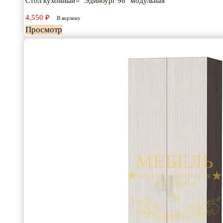
Стол кухонный⭐”Эдинбург 98″ модульная
4,550
₽
В корзину
Просмотр