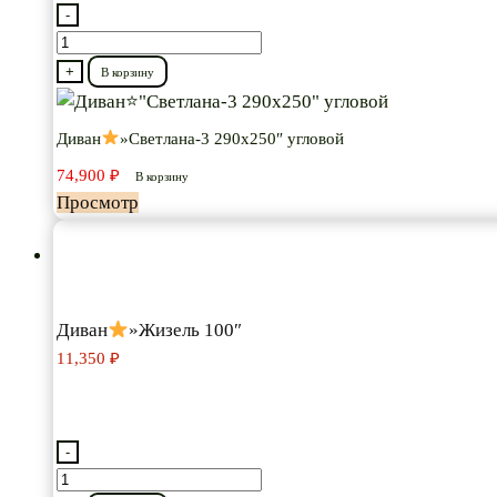
-
Количество
товара
+
В корзину
Диван
Диван
»Светлана-3 290х250″ угловой
"Светлана-3
74,900
₽
290х250"
В корзину
Просмотр
угловой
Диван
»Жизель 100″
11,350
₽
-
Количество