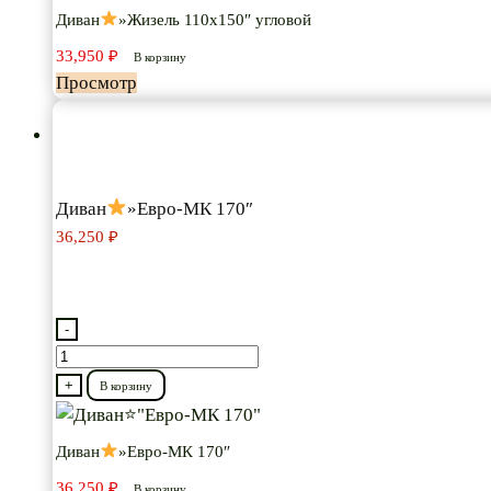
Диван
»Жизель 110х150″ угловой
"Жизель
33,950
₽
110х150"
В корзину
Просмотр
угловой
Диван
»Евро-МК 170″
36,250
₽
-
Количество
товара
+
В корзину
Диван
Диван
»Евро-МК 170″
"Евро-
36,250
₽
В корзину