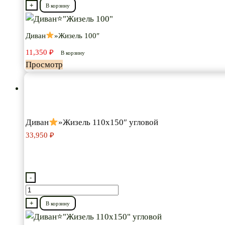
товара
+
В корзину
Диван
Диван
»Жизель 100″
"Жизель
11,350
₽
100"
В корзину
Просмотр
Диван
»Жизель 110х150″ угловой
33,950
₽
-
Количество
товара
+
В корзину
Диван