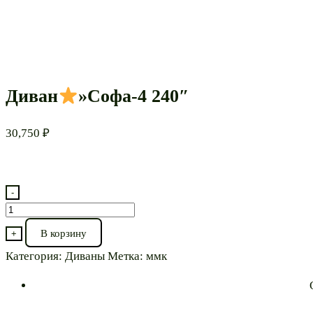
Диван
»Софа-4 240″
30,750
₽
-
Количество
товара
В корзину
+
Диван
Категория:
Диваны
Метка:
ммк
"Софа-4
240"