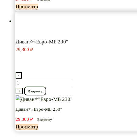
Просмотр
Диван⭐»Евро-МБ 230″
29,300
₽
-
Количество
товара
+
В корзину
Диван⭐"Евро-
МБ
Диван⭐»Евро-МБ 230″
230"
29,300
₽
В корзину
Просмотр