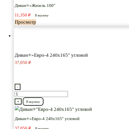
100"
Диван⭐»Жизель 100″
11,350
₽
В корзину
Просмотр
Диван⭐»Евро-4 240х165″ угловой
37,050
₽
-
Количество
товара
+
В корзину
Диван⭐"Евро-4
240х165"
Диван⭐»Евро-4 240х165″ угловой
угловой
37,050
₽
В корзину