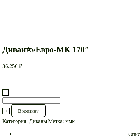
Диван⭐»Евро-МК 170″
36,250
₽
-
Количество
товара
В корзину
+
Диван⭐"Евро-
Категория:
Диваны
Метка:
ммк
МК
170"
Опис