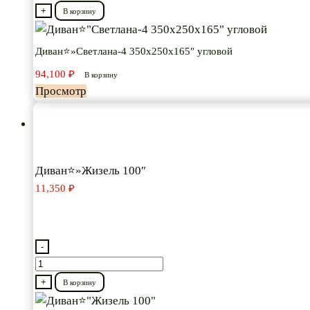
товара
+
В корзину
Диван⭐"Светлана-4
350х250х165"
Диван⭐»Светлана-4 350х250х165″ угловой
угловой
94,100
₽
В корзину
Просмотр
Диван⭐»Жизель 100″
11,350
₽
-
Количество
товара
+
В корзину
Диван⭐"Жизель