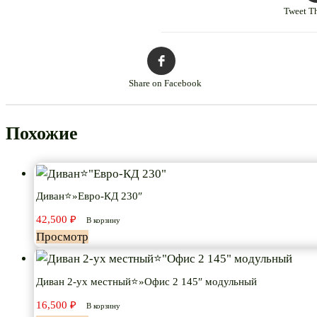
Tweet Th
Share on Facebook
Похожие
Диван⭐»Евро-КД 230″
42,500
₽
В корзину
Просмотр
Диван 2-ух местный⭐»Офис 2 145″ модульный
16,500
₽
В корзину