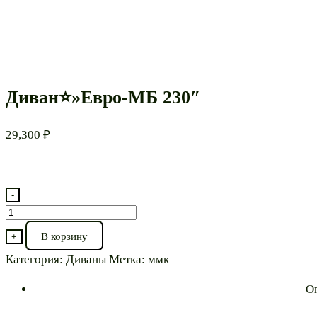
Диван⭐»Евро-МБ 230″
29,300
₽
-
Количество
товара
В корзину
+
Диван⭐"Евро-
Категория:
Диваны
Метка:
ммк
МБ
230"
О