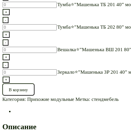
модульная*
угловая⭐”Машенька
Количество
Тумба⭐”Машенька ТБ 201 40” мо
ПУ
товара
+
201
Тумба⭐”Машенька
-
38х38”
ТБ
Количество
Тумба⭐”Машенька ТБ 202 80” мо
модульная*
201
товара
+
40”
Тумба⭐”Машенька
-
модульная*
ТБ
Количество
Вешалка⭐”Машенька ВШ 201 80”
202
товара
+
80”
Вешалка⭐”Машенька
-
модульная*
ВШ
Количество
Зеркало⭐”Машенька ЗР 201 40” 
201
товара
+
80”
Зеркало⭐”Машенька
В корзину
модульная*
ЗР
Категория:
Прихожие модульные
Метка:
стендмебель
201
40”
модульная*
Описание