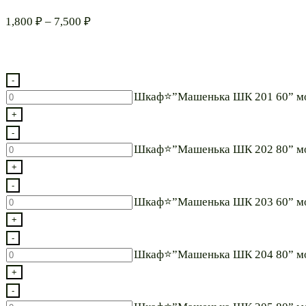
Диапазон
1,800
₽
–
7,500
₽
цен:
1,800 ₽
–
-
7,500 ₽
Количество
Шкаф⭐”Машенька ШК 201 60” м
товара
+
Шкаф⭐”Машенька
-
ШК
Количество
Шкаф⭐”Машенька ШК 202 80” м
201
товара
+
60”
Шкаф⭐”Машенька
-
модульная*
ШК
Количество
Шкаф⭐”Машенька ШК 203 60” м
202
товара
+
80”
Шкаф⭐”Машенька
-
модульная*
ШК
Количество
Шкаф⭐”Машенька ШК 204 80” м
203
товара
+
60”
Шкаф⭐”Машенька
-
модульная*
ШК