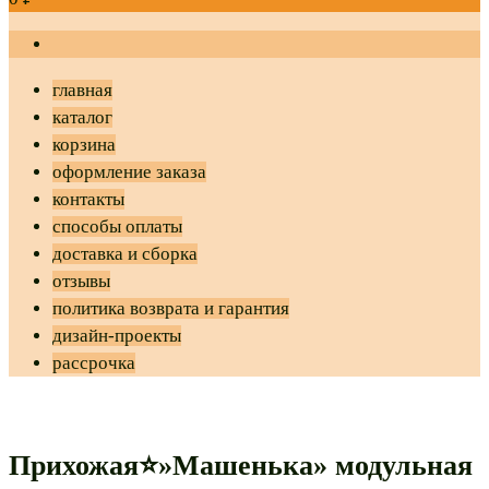
главная
каталог
корзина
оформление заказа
контакты
способы оплаты
доставка и сборка
отзывы
политика возврата и гарантия
дизайн-проекты
рассрочка
Прихожая⭐»Машенька» модульная