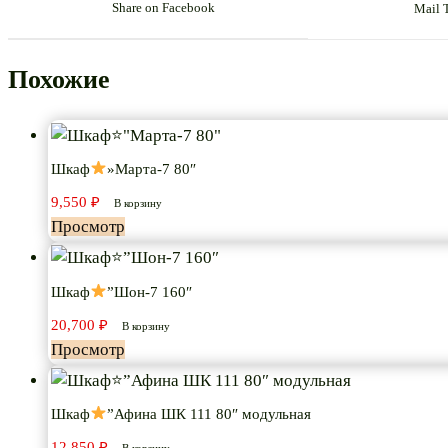
Share on Facebook
Mail 
Похожие
Шкаф
»Марта-7 80″
9,550
₽
В корзину
Просмотр
Шкаф
”Шон-7 160″
20,700
₽
В корзину
Просмотр
Шкаф
”Афина ШК 111 80″ модульная
12,850
₽