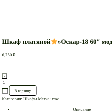
Шкаф платяной
»Оскар-18 60″ мо
6,750
₽
-
Количество
товара
В корзину
+
Шкаф
Категория:
Шкафы
Метка:
тэкс
платяной
Описание