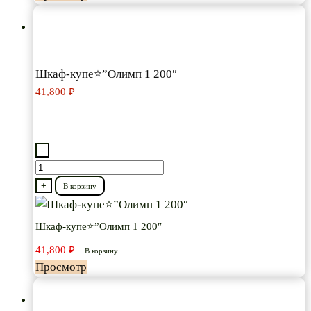
Шкаф-купе⭐”Олимп 1 200″
41,800
₽
-
Количество
товара
+
В корзину
Шкаф-
купе⭐”Олимп
Шкаф-купе⭐”Олимп 1 200″
1
41,800
₽
В корзину
200″
Просмотр