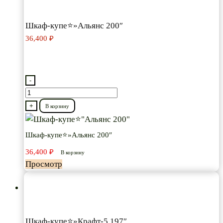
Шкаф-купе⭐»Альянс 200″
36,400
₽
-
Количество
товара
+
В корзину
Шкаф-
купе⭐"Альянс
Шкаф-купе⭐»Альянс 200″
200"
36,400
₽
В корзину
Просмотр
Шкаф-купе⭐»Крафт-5 197″