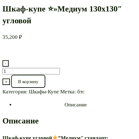
Шкаф-купе ⭐»Медиум 130х130″
угловой
35,200
₽
-
Количество
товара
В корзину
+
Шкаф-
Категория:
Шкафы-Купе
Метка:
бтс
купе
⭐"Медиум
Описание
130х130"
угловой
Описание
Шкаф-купе угловой
”Медиум″ стандарт: