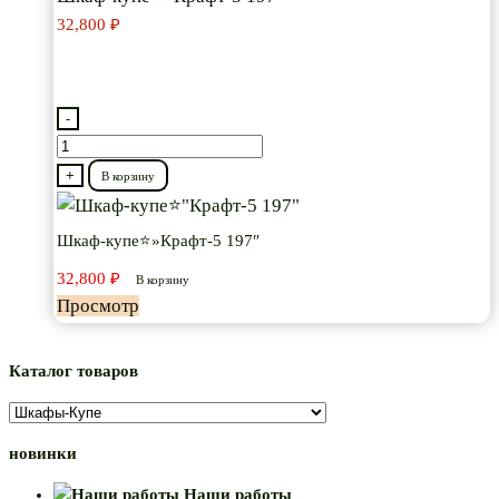
32,800
₽
-
Количество
товара
+
В корзину
Шкаф-
купе⭐"Крафт-5
Шкаф-купе⭐»Крафт-5 197″
197"
32,800
₽
В корзину
Просмотр
Каталог товаров
новинки
Наши работы