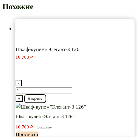
Похожие
Шкаф-купе⭐»Элегант-3 126″
16,700
₽
-
Количество
товара
+
В корзину
Шкаф-
купе⭐"Элегант-3
Шкаф-купе⭐»Элегант-3 126″
126"
16,700
₽
В корзину
Просмотр