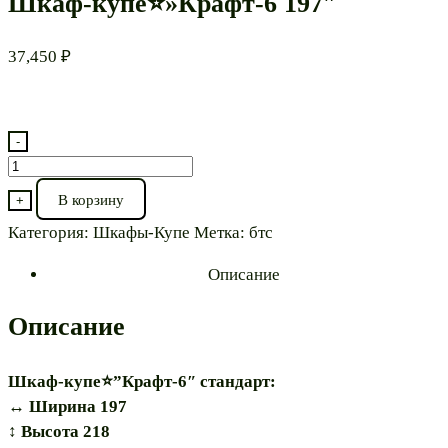
Шкаф-купе⭐»Крафт-6 197″
37,450
₽
-
Количество
товара
В корзину
+
Шкаф-
Категория:
Шкафы-Купе
Метка:
бтс
купе⭐"Крафт-6
197"
Описание
Описание
Шкаф-купе⭐”Крафт-6″ стандарт:
↔️ Ширина 197
↕️ Высота 218