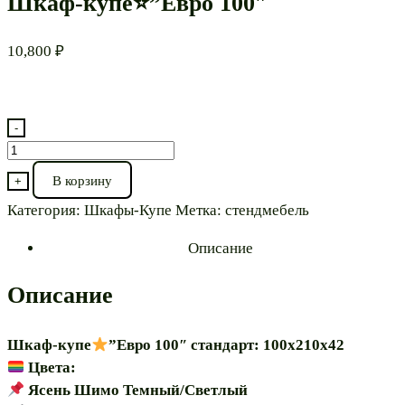
Шкаф-купе⭐”Евро 100″
10,800
₽
-
Количество
товара
В корзину
+
Шкаф-
Категория:
Шкафы-Купе
Метка:
стендмебель
купе⭐”Евро
100″
Описание
Описание
Шкаф-купе
”Евро 100″ стандарт: 100х210х42
Цвета:
Ясень Шимо Темный/Светлый