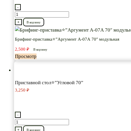
-
Количество
товара
+
В корзину
Брифинг-
приставка⭐”Аргумент
Брифинг-приставка⭐”Аргумент А-07А 70″ модульная
А-07А
2,500
₽
В корзину
70″
Просмотр
модульная
Приставной стол⭐”Угловой 70”
3,250
₽
-
Количество
товара
+
В корзину