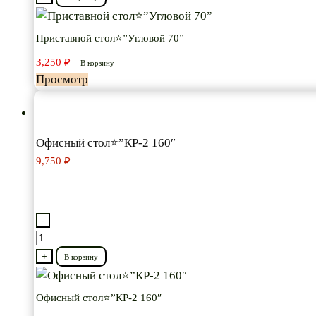
Приставной
стол⭐”Угловой
Приставной стол⭐”Угловой 70”
70”
3,250
₽
В корзину
Просмотр
Офисный стол⭐”КР-2 160″
9,750
₽
-
Количество
товара
+
В корзину
Офисный
стол⭐”КР-2
Офисный стол⭐”КР-2 160″
160″