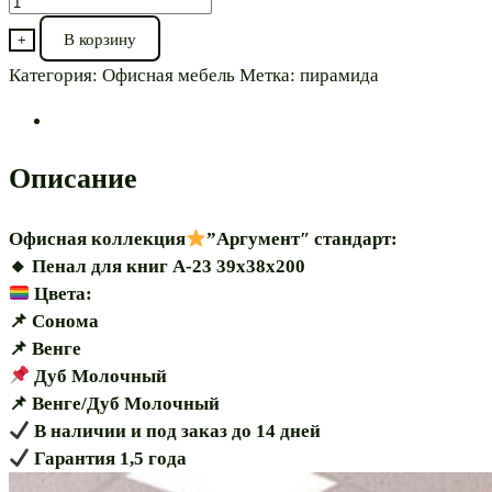
Количество
товара
В корзину
+
Пенал
Категория:
Офисная мебель
Метка:
пирамида
для
книг⭐”Аргумент
А-23
39″
Описание
модульная
Офисная коллекция
”Аргумент″ стандарт:
🔸️ Пенал для книг А-23 39х38х200
Цвета:
📌 Сонома
📌 Венге
Дуб Молочный
📌 Венге/Дуб Молочный
В наличии и под заказ до 14 дней
Гарантия 1,5 года