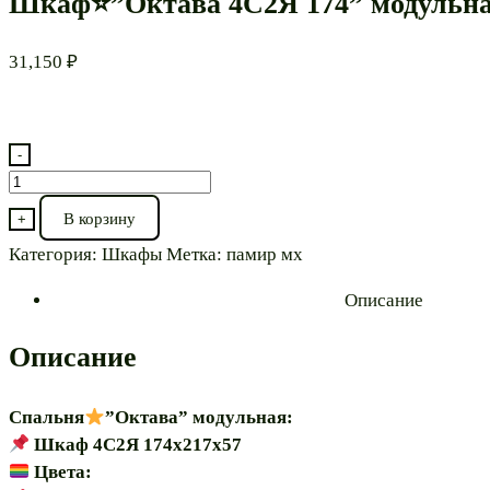
Шкаф⭐”Октава 4С2Я 174” модульн
31,150
₽
-
Количество
товара
В корзину
+
Шкаф⭐”Октава
Категория:
Шкафы
Метка:
памир мх
4С2Я
174”
Описание
модульная*
Описание
Спальня
”Октава” модульная:
Шкаф 4С2Я 174х217х57
Цвета: