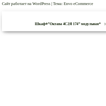
Сайт работает на
WordPress
|
Тема:
Envo eCommerce
Шкаф⭐”Октава 4С2Я 174” модульная*
3