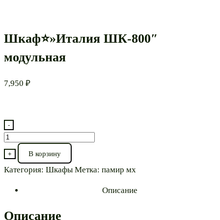
Шкаф⭐»Италия ШК-800″
модульная
7,950
₽
-
Количество
товара
В корзину
+
Шкаф⭐"Италия
Категория:
Шкафы
Метка:
памир мх
ШК-800"
модульная
Описание
Описание