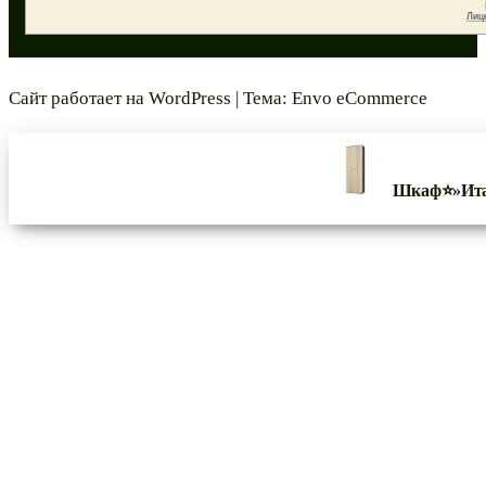
Сайт работает на
WordPress
|
Тема:
Envo eCommerce
Шкаф⭐»Ита