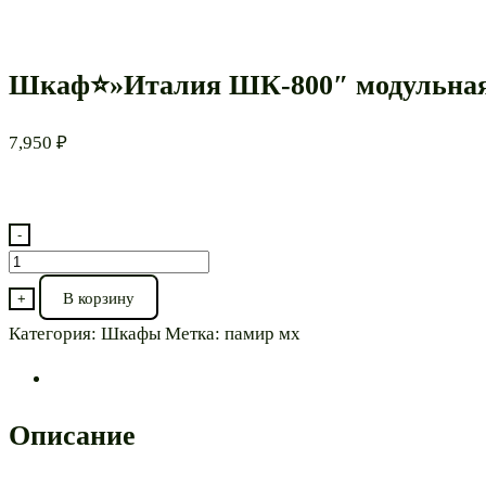
Шкаф⭐»Италия ШК-800″ модульна
7,950
₽
-
Количество
товара
В корзину
+
Шкаф⭐"Италия
Категория:
Шкафы
Метка:
памир мх
ШК-800"
модульная
Описание