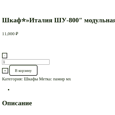
Шкаф⭐»Италия ШУ-800″ модульна
11,000
₽
-
Количество
товара
В корзину
+
Шкаф⭐"Италия
Категория:
Шкафы
Метка:
памир мх
ШУ-800"
модульная
Описание