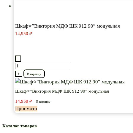
Шкаф⭐”Виктория МДФ ШК 912 90” модульная
14,950
₽
-
Количество
товара
+
В корзину
Шкаф⭐”Виктория
МДФ
Шкаф⭐”Виктория МДФ ШК 912 90” модульная
ШК
14,950
₽
В корзину
912
Просмотр
90”
модульная
Каталог товаров