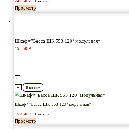
24,850
₽
В корзину
916
Просмотр
135”
модульная
Шкаф⭐”Басса ШК 553 120″ модульная*
15,450
₽
-
Количество
товара
+
В корзину
Шкаф⭐”Басса
ШК
Шкаф⭐”Басса ШК 553 120″ модульная*
553
15,450
₽
В корзину
120″
Просмотр
модульная*