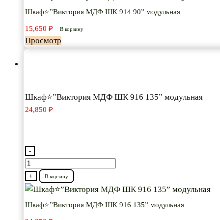
МДФ
Шкаф⭐”Виктория МДФ ШК 914 90” модульная
ШК
15,650
₽
В корзину
914
Просмотр
90”
модульная
Шкаф⭐”Виктория МДФ ШК 916 135” модульная
24,850
₽
-
Количество
товара
+
В корзину
Шкаф⭐”Виктория
МДФ
Шкаф⭐”Виктория МДФ ШК 916 135” модульная
ШК