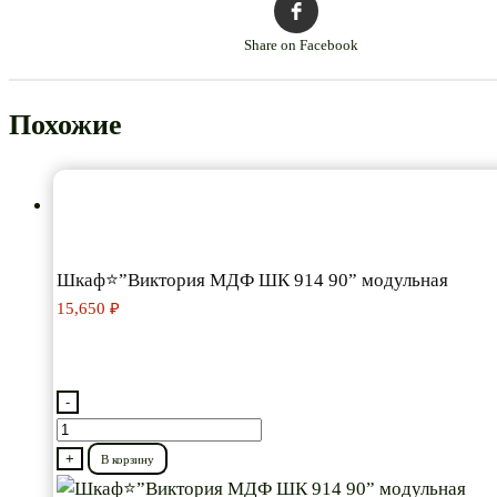
Share on Facebook
Похожие
Шкаф⭐”Виктория МДФ ШК 914 90” модульная
15,650
₽
-
Количество
товара
+
В корзину
Шкаф⭐”Виктория