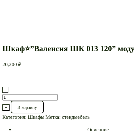
Шкаф⭐”Валенсия ШК 013 120” мод
20,200
₽
-
Количество
товара
В корзину
+
Шкаф⭐”Валенсия
Категория:
Шкафы
Метка:
стендмебель
ШК
013
Описание