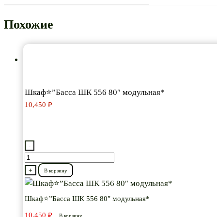
Похожие
Шкаф⭐”Басса ШК 556 80″ модульная*
10,450
₽
-
Количество
товара
+
В корзину
Шкаф⭐”Басса
ШК
Шкаф⭐”Басса ШК 556 80″ модульная*
556
10,450
₽
В корзину