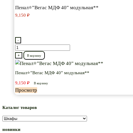
Пенал⭐”Вегас МДФ 40” модульная**
9,150
₽
-
Количество
товара
+
В корзину
Пенал⭐”Вегас
МДФ
Пенал⭐”Вегас МДФ 40” модульная**
40”
9,150
₽
В корзину
модульная**
Просмотр
Каталог товаров
новинки