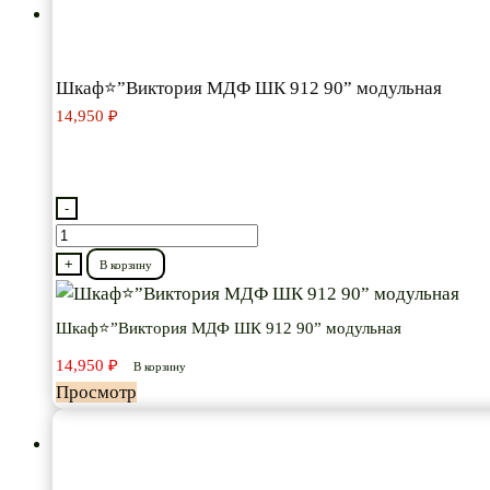
Шкаф⭐”Виктория МДФ ШК 912 90” модульная
14,950
₽
-
Количество
товара
+
В корзину
Шкаф⭐”Виктория
МДФ
Шкаф⭐”Виктория МДФ ШК 912 90” модульная
ШК
14,950
₽
В корзину
912
Просмотр
90”
модульная