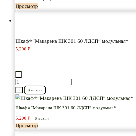
80″
Просмотр
модульная*
Шкаф⭐”Макарена ШК 301 60 ЛДСП” модульная*
5,200
₽
-
Количество
товара
+
В корзину
Шкаф⭐”Макарена
ШК
Шкаф⭐”Макарена ШК 301 60 ЛДСП” модульная*
301
5,200
₽
В корзину
60
Просмотр
ЛДСП”
модульная*