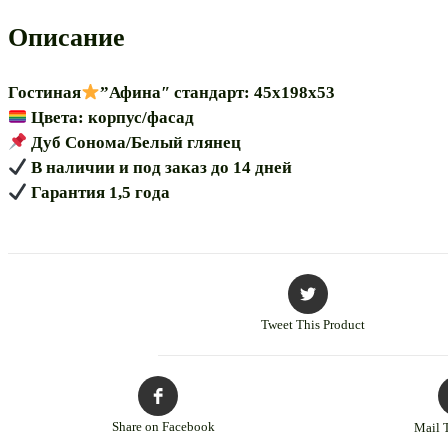
ШК
112
Описание
45″
модульная
Гостиная
”Афина″ стандарт: 45х198х53
Цвета: корпус/фасад
Дуб Сонома/Белый глянец
В наличии и под заказ до 14 дней
Гарантия 1,5 года
Tweet This Product
Share on Facebook
Mail 