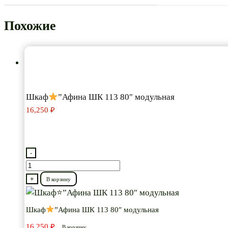
Похожие
Шкаф
”Афина ШК 113 80″ модульная
16,250
₽
-
Количество
товара
+
В корзину
Шкаф
Шкаф
”Афина ШК 113 80″ модульная
”Афина
16,250
₽
В корзину