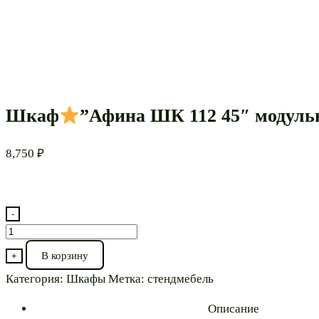
Шкаф
”Афина ШК 112 45″ модуль
8,750
₽
-
Количество
товара
В корзину
+
Шкаф
Категория:
Шкафы
Метка:
стендмебель
”Афина
Описание