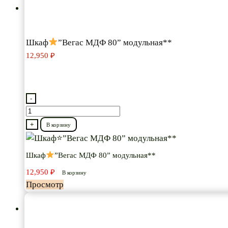
90”
модульная
Шкаф
”Вегас МДФ 80” модульная**
12,950
₽
-
Количество
товара
+
В корзину
Шкаф
Шкаф
”Вегас МДФ 80” модульная**
”Вегас
12,950
₽
МДФ
В корзину
Просмотр
80”
модульная**