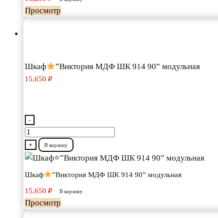
ШК
Просмотр
113
80″
модульная
Шкаф
”Виктория МДФ ШК 914 90” модульная
15,650
₽
-
Количество
товара
+
В корзину
Шкаф
Шкаф
”Виктория МДФ ШК 914 90” модульная
”Виктория
15,650
₽
МДФ
В корзину
Просмотр
ШК
914