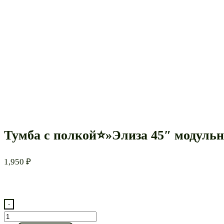
Тумба с полкой⭐»Элиза 45″ модуль
1,950
₽
-
Количество