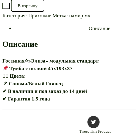
товара
В корзину
+
Тумба
Категория:
Прихожие
Метка:
памир мх
с
полкой⭐"Элиза
Описание
45"
модульная
Описание
Гостиная⭐»Элиза» модульная стандарт:
Тумба с полкой 45х193х37
🏳️‍🌈 Цвета:
📌 Сонома/Белый Глянец
✔ В наличии и под заказ до 14 дней
✔ Гарантия 1,5 года
Tweet This Product