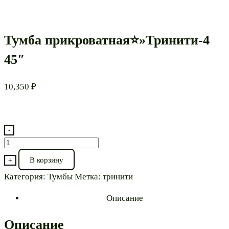
Тумба прикроватная⭐»Тринити-4
45″
10,350
₽
-
Количество
товара
В корзину
+
Тумба
Категория:
Тумбы
Метка:
тринити
прикроватная⭐"Тринити-4
45"
Описание
Описание