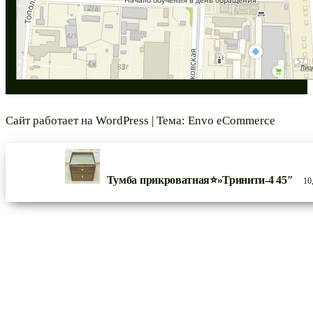
Сайт работает на
WordPress
|
Тема:
Envo eCommerce
Тумба прикроватная⭐»Тринити-4 45″
10