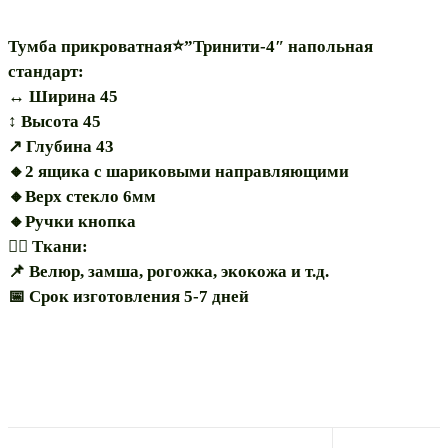
Тумба прикроватная⭐”Тринити-4″ напольная
стандарт:
↔️ Ширина 45
↕️ Высота 45
↗️ Глубина 43
🔸2 ящика с шариковыми направляющими
🔸️Верх стекло 6мм
🔸️Ручки кнопка
🏳️‍🌈 Ткани:
📌 Велюр, замша, рогожка, экокожа и т.д.
📅 Срок изготовления 5-7 дней