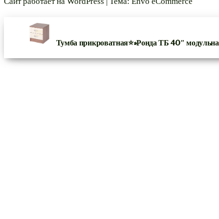
Сайт работает на
WordPress
|
Тема:
Envo eCommerce
Тумба прикроватная⭐»Ронда ТБ 40″ модульн