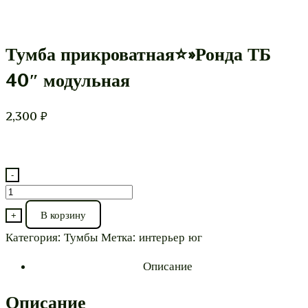
Тумба прикроватная⭐»Ронда ТБ
40″ модульная
2,300
₽
-
Количество
товара
В корзину
+
Тумба
Категория:
Тумбы
Метка:
интерьер юг
прикроватная⭐"Ронда
ТБ
Описание
40"
модульная
Описание