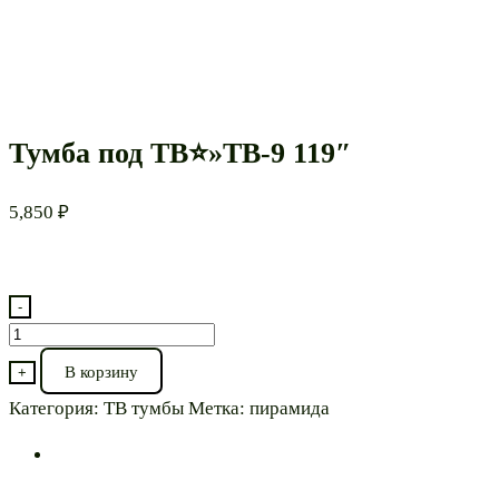
Тумба под ТВ⭐»ТВ-9 119″
5,850
₽
-
Количество
товара
В корзину
+
Тумба
Категория:
ТВ тумбы
Метка:
пирамида
под
ТВ⭐"ТВ-9
119"