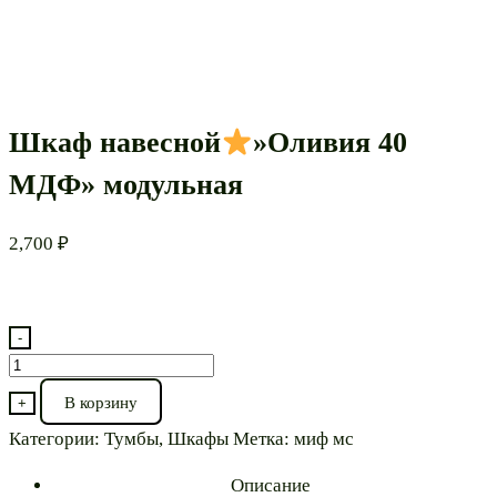
Шкаф навесной
»Оливия 40
МДФ» модульная
2,700
₽
-
Количество
товара
В корзину
+
Шкаф
Категории:
Тумбы
,
Шкафы
Метка:
миф мс
навесной
Описание