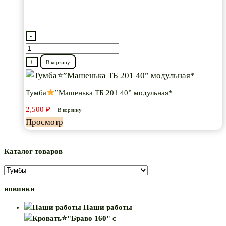
-
Количество
товара
+
В корзину
Тумба
Тумба
”Машенька ТБ 201 40” модульная*
”Машенька
2,500
₽
ТБ
В корзину
Просмотр
201
40”
модульная*
Каталог товаров
новинки
Наши работы