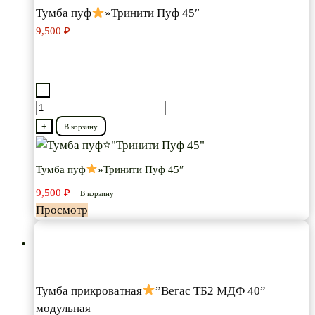
Тумба пуф
»Тринити Пуф 45″
9,500
₽
-
Количество
товара
+
В корзину
Тумба
пуф
Тумба пуф
»Тринити Пуф 45″
9,500
₽
"Тринити
В корзину
Просмотр
Пуф
45"
Тумба прикроватная
”Вегас ТБ2 МДФ 40”
модульная