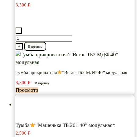
3,300
₽
-
Количество
товара
+
В корзину
Тумба
прикроватная
Тумба прикроватная
”Вегас ТБ2 МДФ 40” модульная
”Вегас
3,300
₽
ТБ2
В корзину
Просмотр
МДФ
40”
модульная
Тумба
”Машенька ТБ 201 40” модульная*
2,500
₽