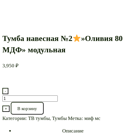
Тумба навесная №2
»Оливия 80
МДФ» модульная
3,950
₽
-
Количество
товара
В корзину
+
Тумба
Категории:
ТВ тумбы
,
Тумбы
Метка:
миф мс
навесная
№2
Описание