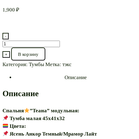
1,900
₽
-
Количество
товара
В корзину
+
Тумба
Категория:
Тумбы
Метка:
тэкс
малая⭐”Теана
45”
Описание
модульная
Описание
Спальня
”Теана” модульная:
Тумба малая 45х41х32
Цвета:
Ясень Анкор Темный/Мрамор Лайт