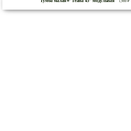
Тумба малая⭐”Теана 45” модульная
1,900
₽