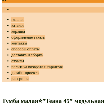
главная
каталог
корзина
оформление заказа
контакты
способы оплаты
доставка и сборка
отзывы
политика возврата и гарантия
дизайн-проекты
рассрочка
Тумба малая⭐”Теана 45” модульная