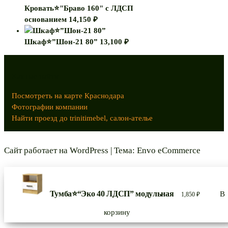
Кровать⭐"Браво 160" с ЛДСП
основанием
14,150
₽
Шкаф⭐”Шон-21 80”
13,100
₽
Как нас найти
Посмотреть на карте Краснодара
Фотографии компании
Найти проезд до trinitimebel, салон-ателье
Сайт работает на
WordPress
|
Тема:
Envo eCommerce
Тумба⭐“Эко 40 ЛДСП” модульная
В
1,850
₽
корзину