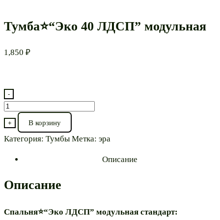
Тумба⭐“Эко 40 ЛДСП” модульная
1,850
₽
-
Количество
товара
В корзину
+
Тумба⭐“Эко
Категория:
Тумбы
Метка:
эра
40
ЛДСП”
Описание
модульная
Описание
Спальня⭐“Эко ЛДСП” модульная стандарт: