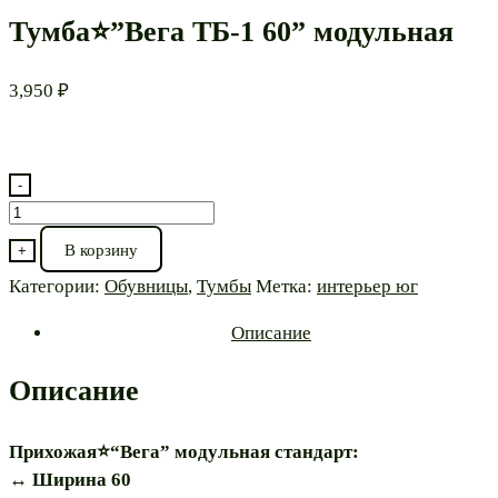
Тумба⭐”Вега ТБ-1 60” модульная
3,950
₽
-
Количество
товара
В корзину
+
Тумба⭐”Вега
Категории:
Обувницы
,
Тумбы
Метка:
интерьер юг
ТБ-1
60”
Описание
модульная
Описание
Прихожая⭐“Вега” модульная стандарт:
↔️ Ширина 60