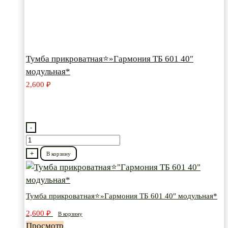
Тумба прикроватная⭐»Гармония ТБ 601 40″
модульная*
2,600
₽
-
Количество
товара
+
В корзину
Тумба
прикроватная⭐"Гармония
ТБ
Тумба прикроватная⭐»Гармония ТБ 601 40″ модульная*
601
2,600
₽
В корзину
40"
Просмотр