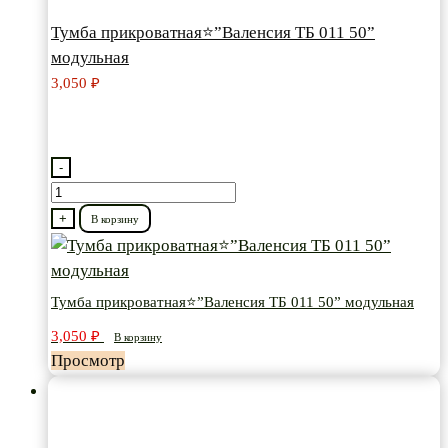
Тумба прикроватная⭐”Валенсия ТБ 011 50”
модульная
3,050
₽
-
Количество
товара
+
В корзину
Тумба
прикроватная⭐”Валенсия
ТБ
Тумба прикроватная⭐”Валенсия ТБ 011 50” модульная
011
3,050
₽
В корзину
50”
Просмотр
модульная