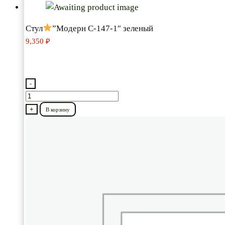
Стул
”Модерн С-147-1″ зеленый
9,350
₽
-
Количество
товара
+
В корзину
Стул
”Модерн
С-147-
1″
зеленый