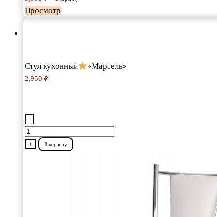
Просмотр
Стул кухонный
»Марсель»
2,950
₽
-
Количество
товара
+
В корзину
Стул
кухонный
"Марсель"