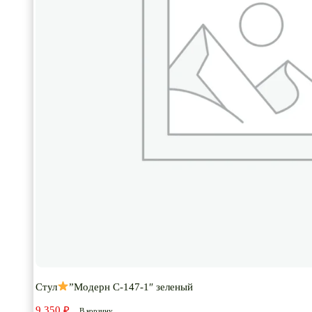
Стул
”Модерн С-147-1″ зеленый
9,350
₽
В корзину