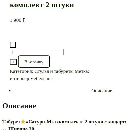
комплект 2 штуки
1,900
₽
-
Количество
товара
В корзину
+
Табурет
Категория:
Стулья и табуреты
Метка:
интерьер мебель юг
"Сатурн-
М"
Описание
комплект
2
Описание
штуки
Табурет
»Сатурн-М» в комплекте 2 штуки стандарт:
↔️ Ширина 38