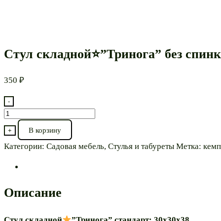
Стул складной⭐”Тринога” без спин
350
₽
-
Количество
товара
В корзину
+
Стул
Категории:
Садовая мебель
,
Стулья и табуреты
Метка:
кемп
складной⭐”Тринога”
без
спинки
Описание
Стул складной
”Тринога” стандарт: 30х30х38