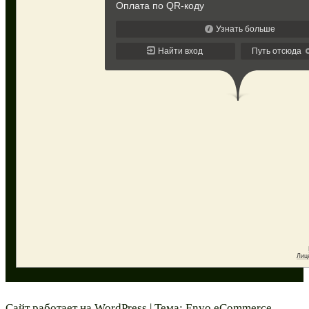
Сайт работает на
WordPress
|
Тема:
Envo eCommerce