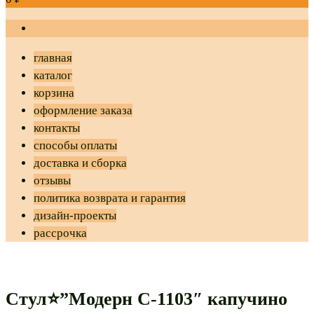
главная
каталог
корзина
оформление заказа
контакты
способы оплаты
доставка и сборка
отзывы
политика возврата и гарантия
дизайн-проекты
рассрочка
Стул⭐”Модерн С-1103″ капучино