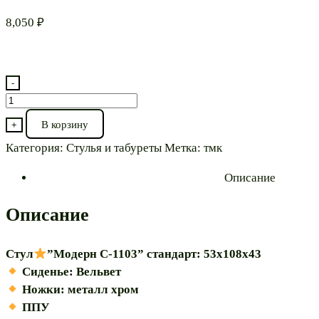
8,050
₽
-
Количество
товара
В корзину
+
Стул⭐”Модерн
Категория:
Стулья и табуреты
Метка:
тмк
С-1103″
капучино
Описание
Описание
Стул
”Модерн С-1103” стандарт: 53х108х43
️ Сиденье: Вельвет
️ Ножки: металл хром
️ ППУ