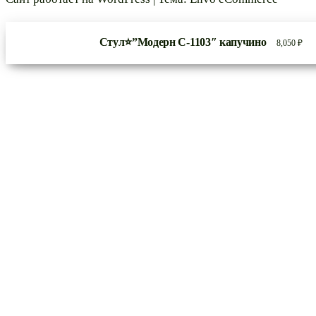
Стул⭐”Модерн С-1103″ капучино
8,050
₽