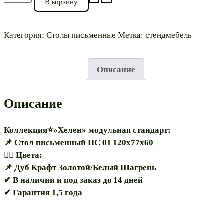
В корзину
товара
Стол
письменный⭐"Хелен
Категория:
Столы письменные
Метка:
стендмебель
ПС
01
Описание
120"
модульная
Описание
Коллекция⭐»Хелен» модульная стандарт:
📌 Стол письменный ПС 01 120х77х60
🏳️‍🌈 Цвета:
📌 Дуб Крафт Золотой/Белый Шагрень
✔ В наличии и под заказ до 14 дней
✔ Гарантия 1,5 года