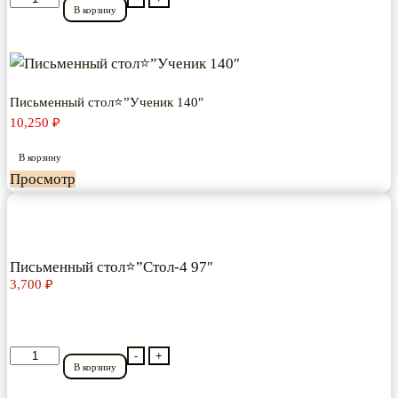
В корзину
товара
Письменный
стол⭐”Ученик
140″
Письменный стол⭐”Ученик 140″
10,250
₽
В корзину
Просмотр
Письменный стол⭐”Стол-4 97″
3,700
₽
Количество
-
+
В корзину
товара