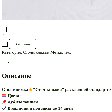
-
Количество
товара
В корзину
+
Стол-
Категория:
Столы книжки
Метка:
тэкс
книжка⭐”Стол-
книжка
34/102/174”
Описание
Стол-книжка
”Стол-книжка” раскладной стандарт: 8
Цвета:
Дуб Молочный
В наличии и под заказ до 14 дней