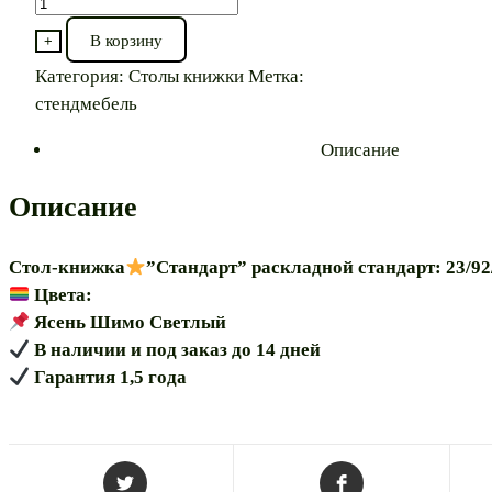
Количество
товара
В корзину
+
Стол-
Категория:
Столы книжки
Метка:
книжка⭐”Стандарт
стендмебель
23/92/160”
Описание
Описание
Стол-книжка
”Стандарт” раскладной стандарт: 23/9
Цвета:
Ясень Шимо Светлый
В наличии и под заказ до 14 дней
Гарантия 1,5 года