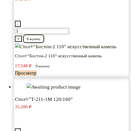
-
Количество
товара
+
В корзину
Стол⭐“Бостон-2
110”
Стол⭐“Бостон-2 110” искусственный камень
искусственный
17,548
₽
В корзину
камень
Просмотр
Стол⭐”Т-211-1М 120/160”
35,200
₽