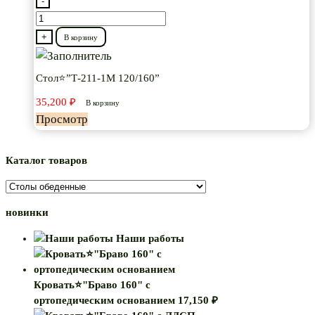
-
Количество
товара
+
В корзину
Стол⭐”Т-211-
1М
Стол⭐”Т-211-1М 120/160”
120/160”
35,200
₽
В корзину
Просмотр
Каталог товаров
новинки
Наши работы
Кровать⭐"Браво 160" с
ортопедическим основанием
17,150
₽