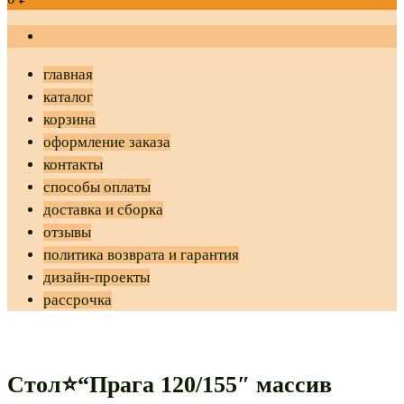
главная
каталог
корзина
оформление заказа
контакты
способы оплаты
доставка и сборка
отзывы
политика возврата и гарантия
дизайн-проекты
рассрочка
Стол⭐“Прага 120/155″ массив