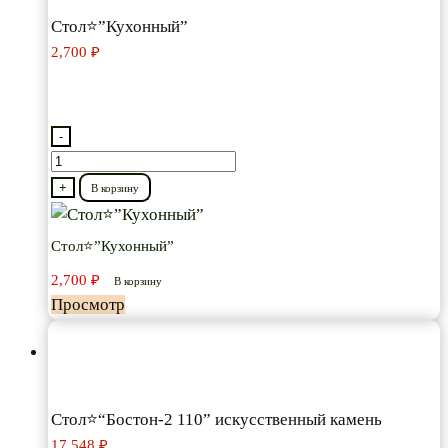
Стол⭐”Кухонный”
2,700
₽
-
Количество
товара
+
В корзину
Стол⭐”Кухонный”
Стол⭐”Кухонный”
2,700
₽
В корзину
Просмотр
Стол⭐“Бостон-2 110” искусственный камень
17,548
₽