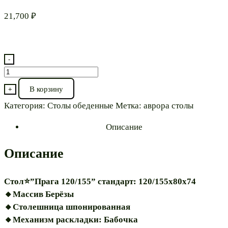
21,700
₽
-
Количество
товара
В корзину
+
Стол⭐“Прага
Категория:
Столы обеденные
Метка:
аврора столы
120/155"
массив
Описание
Описание
Стол⭐”Прага 120/155” стандарт: 120/155х80х74
🔸️Массив Берёзы
🔸️Столешница шпонированная
🔸️Механизм раскладки: Бабочка