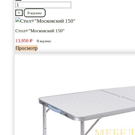
Количество
товара
+
В корзину
Стол⭐”Московский
150"
Стол⭐”Московский 150″
13,950
₽
В корзину
Просмотр