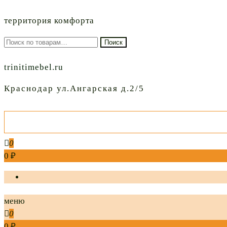
территория комфорта
Искать:
Поиск
trinitimebel.ru
Краснодар ул.Ангарская д.2/5
0
0 ₽
меню
0
0 ₽