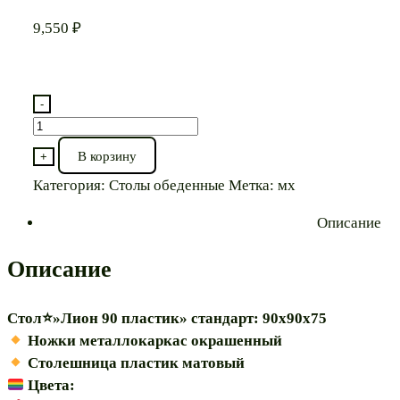
9,550
₽
-
Количество
товара
В корзину
+
Стол⭐"Лион
Категория:
Столы обеденные
Метка:
мх
90
пластик"
Описание
Описание
Стол⭐»Лион 90 пластик» стандарт: 90х90х75
️ Ножки металлокаркас окрашенный
️ Столешница пластик матовый
Цвета: