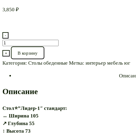
3,850
₽
-
Количество
товара
В корзину
+
Стол⭐"Лидер-1
Категория:
Столы обеденные
Метка:
интерьер мебель юг
55х105"
Описан
Описание
Стол⭐”Лидер-1″ стандарт:
↔️ Ширина 105
↗️ Глубина 55
↕️ Высота 73