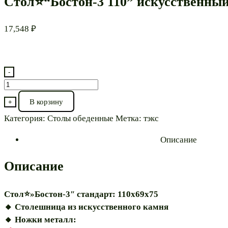
Стол⭐“Бостон-3 110” искусственны
17,548
₽
-
Количество
товара
В корзину
+
Стол⭐“Бостон-3
Категория:
Столы обеденные
Метка:
тэкс
110”
искусственный
Описание
камень
Описание
Стол⭐»Бостон-3″ стандарт: 110х69х75
🔸️ Столешница из искусственного камня
🔸️ Ножки металл: