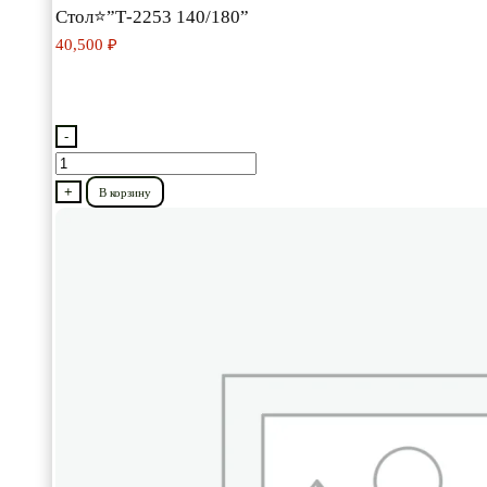
Стол⭐”Т-2253 140/180”
40,500
₽
-
Количество
товара
+
В корзину
Стол⭐”Т-2253
140/180”