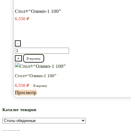
Стол⭐“Олимп-1 100”
6,550
₽
-
Количество
товара
+
В корзину
Стол⭐“Олимп-1
100”
Стол⭐“Олимп-1 100”
6,550
₽
В корзину
Просмотр
Каталог товаров