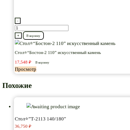
-
Количество
товара
+
В корзину
Стол⭐“Бостон-2
110”
Стол⭐“Бостон-2 110” искусственный камень
искусственный
17,548
₽
В корзину
камень
Просмотр
Похожие
Стол⭐”Т-2113 140/180”
36,750
₽