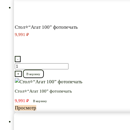
Стол⭐“Агат 100” фотопечать
9,991
₽
-
Количество
товара
+
В корзину
Стол⭐“Агат
100”
Стол⭐“Агат 100” фотопечать
фотопечать
9,991
₽
В корзину
Просмотр