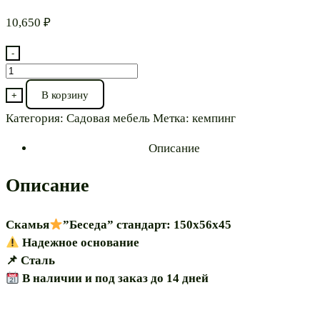
10,650
₽
-
Количество
товара
В корзину
+
Скамья⭐”Беседа
Категория:
Садовая мебель
Метка:
кемпинг
150"
Описание
Описание
Скамья
”Беседа” стандарт: 150х56х45
Надежное основание
📌 Сталь
В наличии и под заказ до 14 дней