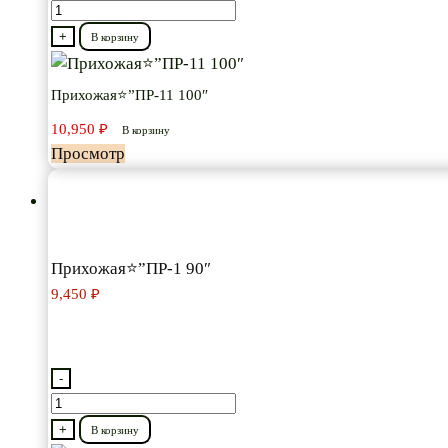
Количество
товара
+
В корзину
Прихожая⭐”ПР-11
100″
Прихожая⭐”ПР-11 100″
10,950
₽
В корзину
Просмотр
Прихожая⭐”ПР-1 90″
9,450
₽
-
Количество
товара
+
В корзину