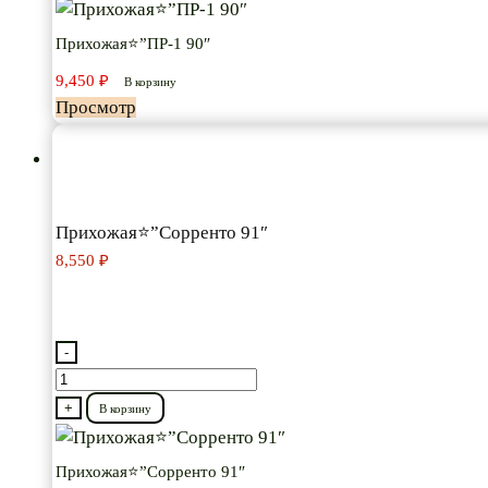
Прихожая⭐”ПР-1
90″
Прихожая⭐”ПР-1 90″
9,450
₽
В корзину
Просмотр
Прихожая⭐”Сорренто 91″
8,550
₽
-
Количество
товара
+
В корзину
Прихожая⭐”Сорренто
91″
Прихожая⭐”Сорренто 91″