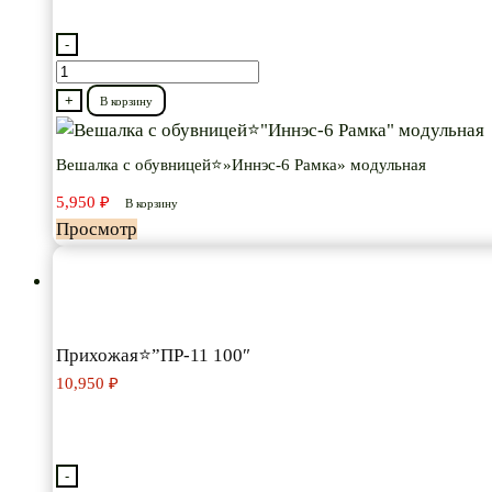
-
Количество
товара
+
В корзину
Вешалка
с
Вешалка с обувницей⭐»Иннэс-6 Рамка» модульная
обувницей⭐"Иннэс-6
5,950
₽
В корзину
Рамка"
Просмотр
модульная
Прихожая⭐”ПР-11 100″
10,950
₽
-