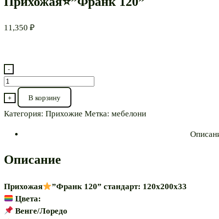
Прихожая⭐”Франк 120”
11,350
₽
-
Количество
товара
В корзину
+
Прихожая⭐”Франк
Категория:
Прихожие
Метка:
мебелони
120”
Описан
Описание
Прихожая
”Франк 120” стандарт: 120х200х33
Цвета:
Венге/Лоредо