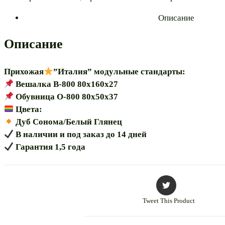
"Италия
Описание
В-800
О-800"
Описание
модульная
Прихожая
”Италия” модульные стандарты:
Вешалка В-800 80х160х27
Обувница О-800 80х50х37
Цвета:
️ Дуб Сонома/Белый Глянец
В наличии и под заказ до 14 дней
Гарантия 1,5 года
Tweet This Product