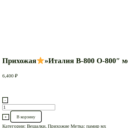
Прихожая
»Италия В-800 О-800″ м
6,400
₽
-
Количество
товара
В корзину
+
Прихожая
Категории:
Вешалки
,
Прихожие
Метка:
памир мх