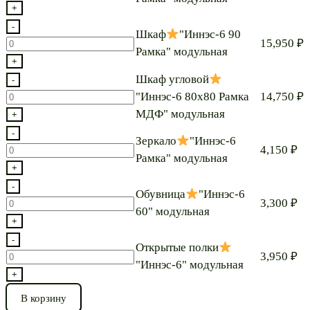
модульная
обувницей
товара
+
Пенал
-
Шкаф
"Иннэс-6 90
"Иннэс-6
Количество
15,950
₽
Рамка" модульная
Рамка"
"Иннэс-6
товара
+
модульная
45
Шкаф
Шкаф угловой
-
Рамка"
Количество
"Иннэс-6 80х80 Рамка
14,750
₽
модульная
"Иннэс-6
товара
МДФ" модульная
+
90
Шкаф
-
Зеркало
"Иннэс-6
Рамка"
угловой
Количество
4,150
₽
Рамка" модульная
модульная
товара
+
"Иннэс-6
Зеркало
-
Обувница
"Иннэс-6
80х80
Количество
3,300
₽
60" модульная
Рамка
"Иннэс-6
товара
+
МДФ"
Рамка"
Обувница
-
Открытые полки
модульная
модульная
Количество
3,950
₽
"Иннэс-6" модульная
"Иннэс-6
товара
+
60"
Открытые
В корзину
модульная
полки