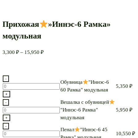
Прихожая
»Иннэс-6 Рамка»
модульная
Диапазон
3,300
₽
–
15,950
₽
цен:
3,300 ₽
–
-
Обувница
"Иннэс-6
15,950 ₽
Количество
5,350
₽
60 Рамка" модульная
товара
+
Обувница
Вешалка с обувницей
-
Количество
"Иннэс-6 Рамка"
5,950
₽
"Иннэс-6
товара
модульная
+
60
Вешалка
-
Пенал
"Иннэс-6 45
Рамка"
с
Количество
10,550
₽
Рамка" модульная