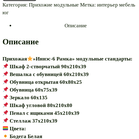
Категория:
Прихожие модульные
Метка:
интерьер мебель
юг
"Иннэс-6"
модульная
Описание
Описание
Прихожая
»Иннэс-6 Рамка» модульные стандарты:
Шкаф 2-створчатый 90х210х39
Вешалка с обувницей 60х210х39
Обувница открытая 60х80х25
Обувница 60х75х39
Зеркало 60х135
Шкаф угловой 80х210х80
Пенал с ящиками 45х210х39
Стеллаж 37х210х39
Цвета:
Бодега Белая