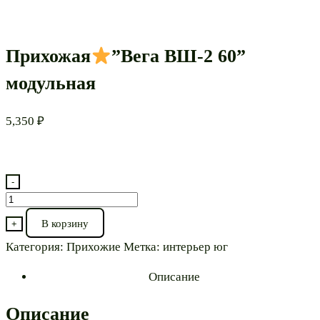
Прихожая
”Вега ВШ-2 60”
модульная
5,350
₽
-
Количество
товара
В корзину
+
Прихожая
Категория:
Прихожие
Метка:
интерьер юг
”Вега
Описание
ВШ-2
60”
Описание