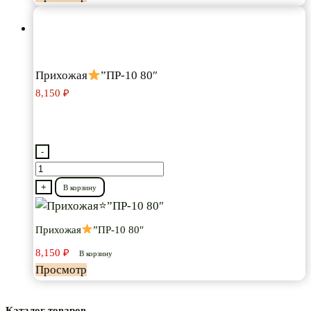
модульная
Прихожая
”ПР-10 80″
8,150
₽
-
Количество
товара
+
В корзину
Прихожая
Прихожая
”ПР-10 80″
”ПР-10
8,150
₽
80″
В корзину
Просмотр
Каталог товаров