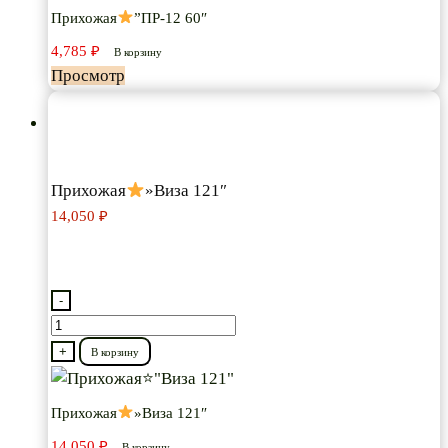
Прихожая
”ПР-12 60″
”ПР-12
4,785
₽
60″
В корзину
Просмотр
Прихожая
»Виза 121″
14,050
₽
-
Количество
товара
+
В корзину
Прихожая
Прихожая
»Виза 121″
"Виза
14,050
₽
В корзину