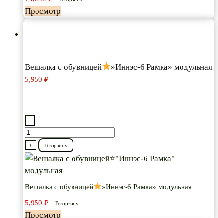
121"
Просмотр
Вешалка с обувницей
»Иннэс-6 Рамка» модульная
5,950
₽
-
Количество
товара
+
В корзину
Вешалка
с
обувницей
Вешалка с обувницей
»Иннэс-6 Рамка» модульная
5,950
₽
"Иннэс-6
В корзину
Просмотр
Рамка"