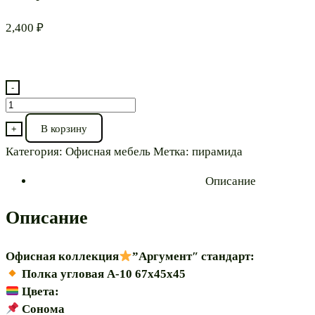
2,400
₽
-
Количество
товара
В корзину
+
Полка
Категория:
Офисная мебель
Метка:
пирамида
угловая
Описание
”Аргумент
А-10
Описание
45х45″
модульная
Офисная коллекция
”Аргумент″ стандарт:
Полка угловая А-10 67х45х45
Цвета:
Сонома