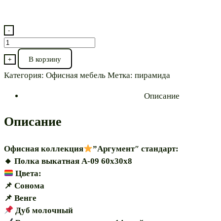
-
Количество
товара
В корзину
+
Полка
Категория:
Офисная мебель
Метка:
пирамида
выкатная⭐”Аргумент
А-09
Описание
60″
модульная
Описание
Офисная коллекция
”Аргумент″ стандарт:
🔸️ Полка выкатная А-09 60х30х8
Цвета:
📌 Сонома
📌 Венге
Дуб молочный