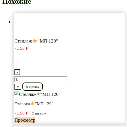
Похожие
Стеллаж
”МП 120″
7,150
₽
-
Количество
товара
+
В корзину
Стеллаж
Стеллаж
”МП 120″
”МП
7,150
₽
120″
В корзину
Просмотр