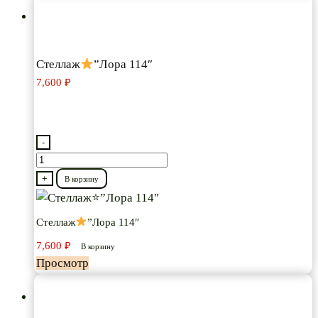
Стеллаж
”Лора 114″
7,600
₽
-
Количество
товара
+
В корзину
Стеллаж
Стеллаж
”Лора 114″
”Лора
7,600
₽
114″
В корзину
Просмотр