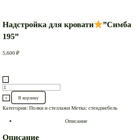
Надстройка для кровати
”Симба
195”
5,600
₽
-
Количество
товара
В корзину
+
Надстройка
Категория:
Полки и стеллажи
Метка:
стендмебель
для
кровати
Описание
”Симба
Описание