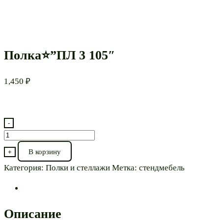
Полка⭐”ПЛ 3 105″
1,450
₽
-
Количество
товара
В корзину
+
Полка⭐”ПЛ
Категория:
Полки и стеллажи
Метка:
стендмебель
3
105″
Описание