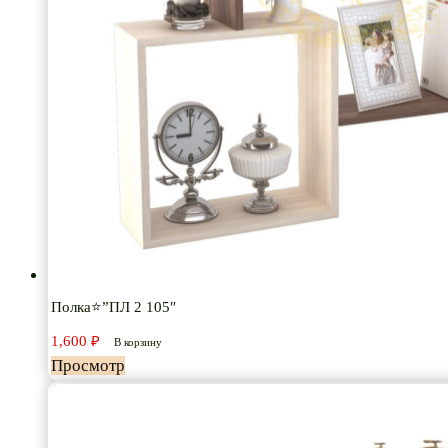
Полка⭐”ПЛ 2 105″
1,600
₽
В корзину
Просмотр