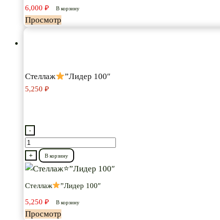
6,000
₽
117″
В корзину
Просмотр
Стеллаж
”Лидер 100″
5,250
₽
-
Количество
товара
+
В корзину
Стеллаж
Стеллаж
”Лидер 100″
”Лидер
5,250
₽
100″
В корзину
Просмотр