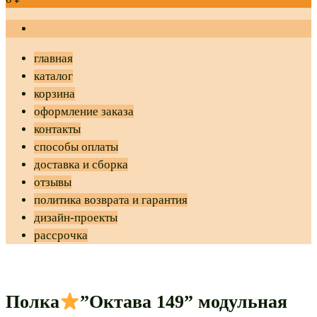
главная
каталог
корзина
оформление заказа
контакты
способы оплаты
доставка и сборка
отзывы
политика возврата и гарантия
дизайн-проекты
рассрочка
Полка
”Октава 149” модульная