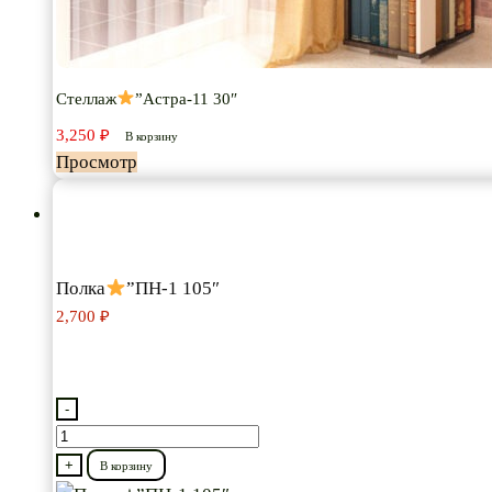
Стеллаж
”Астра-11 30″
3,250
₽
В корзину
Просмотр
Полка
”ПН-1 105″
2,700
₽
-
Количество
товара
+
В корзину
Полка