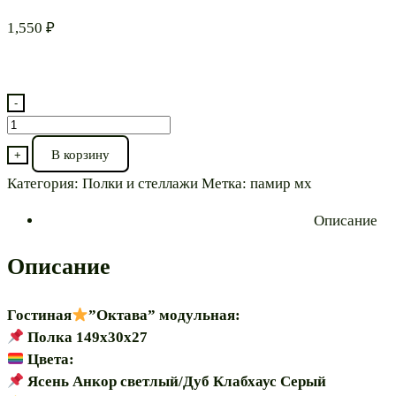
1,550
₽
-
Количество
товара
В корзину
+
Полка
Категория:
Полки и стеллажи
Метка:
памир мх
”Октава
Описание
149”
модульная
Описание
Гостиная
”Октава” модульная:
Полка 149х30х27
Цвета:
Ясень Анкор светлый/Дуб Клабхаус Серый