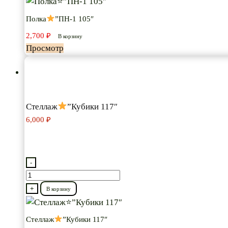
Полка
”ПН-1 105″
”ПН-1
2,700
₽
105″
В корзину
Просмотр
Стеллаж
”Кубики 117″
6,000
₽
-
Количество
товара
+
В корзину
Стеллаж
Стеллаж
”Кубики 117″
”Кубики