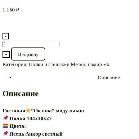
1,150
₽
-
Количество
товара
В корзину
+
Полка
Категория:
Полки и стеллажи
Метка:
памир мх
”Октава
Описание
104”
модульная***
Описание
Гостиная
”Октава” модульная:
Полка 104х30х27
Цвета:
Ясень Анкор светлый