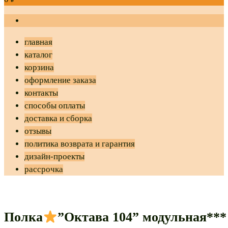
главная
каталог
корзина
оформление заказа
контакты
способы оплаты
доставка и сборка
отзывы
политика возврата и гарантия
дизайн-проекты
рассрочка
Полка
”Октава 104” модульная***